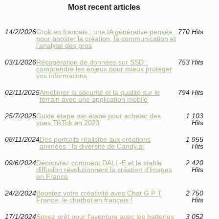
Most recent articles
14/2/2026
Grok en français : une IA générative pensée
770 Hits
pour booster la création, la communication et
l’analyse des pros
03/1/2026
Récupération de données sur SSD :
753 Hits
comprendre les enjeux pour mieux protéger
vos informations
02/11/2025
Améliorer la sécurité et la qualité sur le
794 Hits
terrain avec une application mobile
25/7/2025
Guide étape par étape pour acheter des
1 103
vues TikTok en 2023
Hits
08/11/2024
Des portraits réalistes aux créations
1 955
animées : la diversité de Candy.ai
Hits
09/6/2024
Découvrez comment DALL-E et la stable
2 420
diffusion révolutionnent la création d'images
Hits
en France
24/2/2024
Boostez votre créativité avec Chat G P T
2 750
France, le chatbot en français !
Hits
17/1/2024
Soyez prêt pour l'aventure avec les batteries
3 052