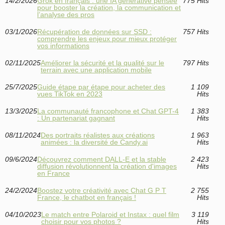
14/2/2026
Grok en français : une IA générative pensée
775 Hits
pour booster la création, la communication et
l’analyse des pros
03/1/2026
Récupération de données sur SSD :
757 Hits
comprendre les enjeux pour mieux protéger
vos informations
02/11/2025
Améliorer la sécurité et la qualité sur le
797 Hits
terrain avec une application mobile
25/7/2025
Guide étape par étape pour acheter des
1 109
vues TikTok en 2023
Hits
13/3/2025
La communauté francophone et Chat GPT-4
1 383
: Un partenariat gagnant
Hits
08/11/2024
Des portraits réalistes aux créations
1 963
animées : la diversité de Candy.ai
Hits
09/6/2024
Découvrez comment DALL-E et la stable
2 423
diffusion révolutionnent la création d'images
Hits
en France
24/2/2024
Boostez votre créativité avec Chat G P T
2 755
France, le chatbot en français !
Hits
04/10/2023
Le match entre Polaroid et Instax : quel film
3 119
choisir pour vos photos ?
Hits